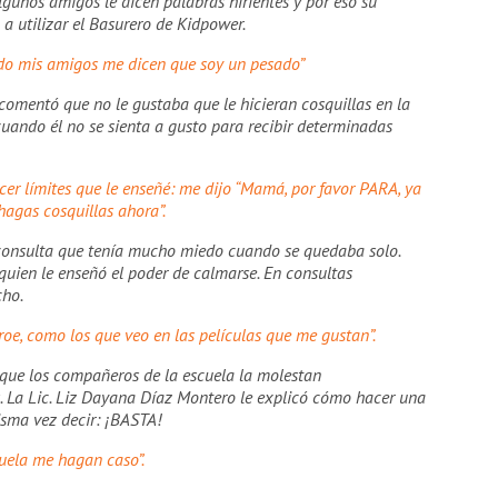
algunos amigos le dicen palabras hirientes y por eso su
a utilizar el Basurero de Kidpower.
ndo mis amigos me dicen que soy un pesado”
 comentó que no le gustaba que le hicieran cosquillas en la
 cuando él no se sienta a gusto para recibir determinadas
cer límites que le enseñé: me dijo “Mamá, por favor PARA, ya
hagas cosquillas ahora”.
consulta que tenía mucho miedo cuando se quedaba solo.
quien le enseñó el poder de calmarse. En consultas
cho.
roe, como los que veo en las películas que me gustan”.
que los compañeros de la escuela la molestan
es. La Lic. Liz Dayana Díaz Montero le explicó cómo hacer una
isma vez decir: ¡BASTA!
uela me hagan caso”.