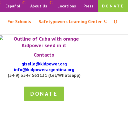
Español
About Us
Locations
Press
DONATE
For Schools
Safetypowers Learning Center
Contacto
gisella@kidpower.org
info@kidpowerargentina.org
(54 9) 3547 561131 (Cel/Whatsapp)
DONATE