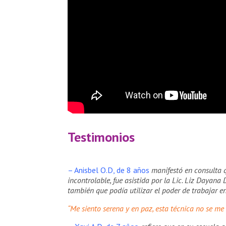
Testimonios
– Anisbel O.D, de 8 años
manifestó en consulta 
incontrolable, fue asistida por la Lic. Liz Dayana
también que podía utilizar el poder de trabajar e
“Me siento serena y en paz, esta técnica no se me