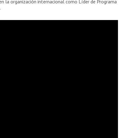
en la organización internacional como Líder de Programa
.