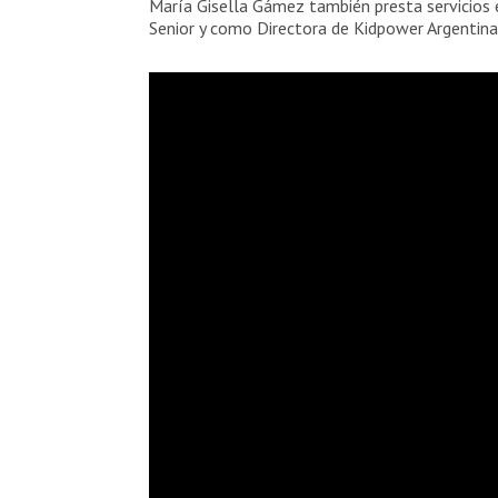
María Gisella Gámez también presta servicios 
Senior y como Directora de Kidpower Argentina