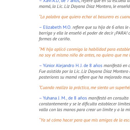
– Xavi A.D, de 7 años
, refiere que en su escuela 
mamá, la Lic. Liz Dayana Díaz Montero, le enseñó 
“La palabra que quiero echar al basurero es cua
– Elizabeth M.O.
refiere que su hijo de 6 años le
barriga y ella le enseñó el poder de decir ¡PARA!
formas de cariño.
“Mi hijo aplicó conmigo la habilidad para estable
no soy el mismo niño de antes, no quiero que me 
– Yúnior Alejandro H. J. de 8 años
manifestó en 
Fue asistido por la Lic. Liz Dayana Díaz Montero 
posteriores su mamá refiere que ha mejorado mu
“Cuando realizo la práctica, me siento un superhé
– Yuhana J. M., de 8 años
manifestó en consulta 
constantemente y se le dificulta establecer límit
valla con las manos para crear un límite y a la m
“Ya sé cómo hacer para que mis amigos de la esc