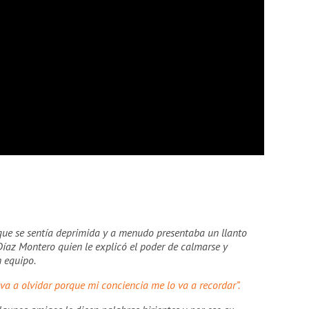
que se sentía deprimida y a menudo presentaba un llanto
 Díaz Montero quien le explicó el poder de calmarse y
n equipo.
 va a olvidar porque mi conciencia me lo va a recordar”.