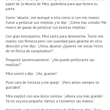
papel de la Abuela de Mira, guiándola para que hiciera su
parte.
Como “abuela”, me acerqué a ella como si con mis manos
fuese a pellizcar sus mejillas y le dije: “¡Cómo has crecido! Me
muero de ganas de pellizcar tus bonitas mejillas”.
Con gran entusiasmo, Mira saltó para detenerme. Tomó mis
manos con firmeza pero con suavidad para girarme en otra
dirección y me dijo: “¡Hola, abuela! ¿Quieres ver estas fotos
de mi fiesta de cumpleaños?”.
Pregunté lastimosamente: “¿No puedo pellizcarte las
mejillas?”.
Mira sonrió y dijo: “¡No, gracias!”.
Puse cara de tristeza y me quejé: “¡Pero antes siempre te
gustaba!”.
Mira explicó con una dulce sonrisa: “¡Ahora soy más grande!
Ya no soy esa pequeña. Vamos a tomarnos las manos”.
Volviendo a mi papel de instructor de Kidpower, dije: “¡Eso