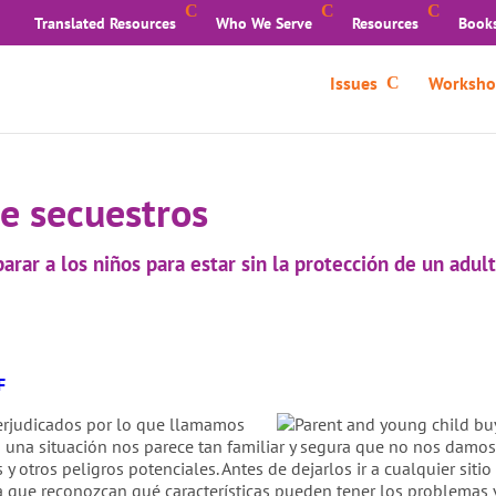
Translated Resources
Who We Serve
Resources
Book
Issues
Worksho
de secuestros
arar a los niños para estar sin la protección de un adul
F
perjudicados por lo que llamamos
o una situación nos parece tan familiar y segura que no nos damo
 y otros peligros potenciales. Antes de dejarlos ir a cualquier sit
ra que reconozcan qué características pueden tener los problemas