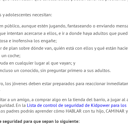
os y adolescentes necesitan:
 en público, aunque estén jugando, fantaseando o enviando mensa
ue intentan acercarse a ellos, e ir a donde haya adultos que pue
tosa e inofensiva los engañe;
r de plan sobre dónde van, quién está con ellos y qué están hacie
n un coche;
yuda en cualquier lugar al que vayan; y
incluso un conocido, sin preguntar primero a sus adultos.
ro, los jóvenes deben estar preparados para reaccionar inmediatam
.
tar a un amigo, a comprar algo en la tienda del barrio, a jugar al a
guridad. En la
Lista de control de seguridad de Kidpower para los
 los padres podrás aprender cómo HABLAR con tu hijo, CAMINAR y
e seguridad para que sepan lo siguiente: