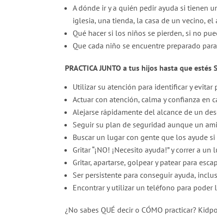
A dónde ir y a quién pedir ayuda si tienen
iglesia, una tienda, la casa de un vecino, el 
Qué hacer si los niños se pierden, si no pu
Que cada niño se encuentre preparado para i
PRACTICA JUNTO a tus hijos hasta que estés
Utilizar su atención para identificar y evit
Actuar con atención, calma y confianza en c
Alejarse rápidamente del alcance de un de
Seguir su plan de seguridad aunque un amig
Buscar un lugar con gente que los ayude si 
Gritar “¡NO! ¡Necesito ayuda!” y correr a un
Gritar, apartarse, golpear y patear para esca
Ser persistente para conseguir ayuda, inclu
Encontrar y utilizar un teléfono para poder
¿No sabes QUÉ decir o CÓMO practicar? Kidpowe