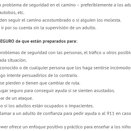
 un problema de seguridad en el camino – preferiblemente a los a
autobús, etc.
eden seguir el camino acostumbrado o si alguien los molesta.
r por su cuenta sin la supervisión de un adulto.
 SEGURO de que están preparados para:
ar problemas de seguridad con las personas, el tráfico u otros posib
ada situación.
sconocido o de cualquier persona que los haga sentirse incómodo
o intente persuadirlos de lo contrario.
se pierden o tienen que cambiar de ruta.
 lugar seguro para conseguir ayuda si se sienten asustados.
par de un ataque.
so si los adultos están ocupados o impacientes.
 llamar a un adulto de confianza para pedir ayuda o al 911 en cas
r ofrece un enfoque positivo y práctico para enseñar a los niños