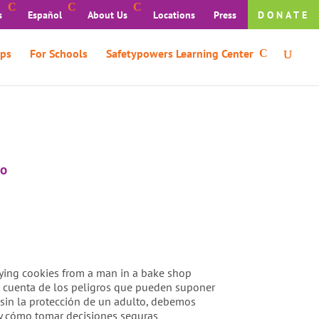
s
Español
About Us
Locations
Press
DONATE
ps
For Schools
Safetypowers Learning Center
to
s cuenta de los peligros que pueden suponer
io sin la protección de un adulto, debemos
 y cómo tomar decisiones seguras