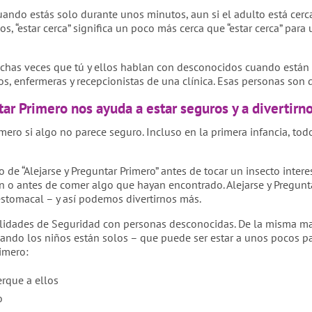
ndo estás solo durante unos minutos, aun si el adulto está cerca
s, “estar cerca” significa un poco más cerca que “estar cerca” para
uchas veces que tú y ellos hablan con desconocidos cuando están
, enfermeras y recepcionistas de una clínica. Esas personas son d
ar Primero nos ayuda a estar seguros y a divertirn
imero si algo no parece seguro. Incluso en la primera infancia, to
 de “Alejarse y Preguntar Primero” antes de tocar un insecto inte
an o antes de comer algo que hayan encontrado. Alejarse y Pregunt
stomacal – y así podemos divertirnos más.
ilidades de Seguridad con personas desconocidas. De la misma ma
cuando los niños están solos – que puede ser estar a unos pocos p
rimero:
rque a ellos
o