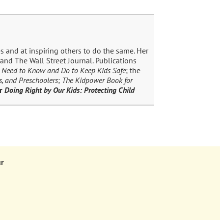
s and at inspiring others to do the same. Her
and The Wall Street Journal. Publications
s Need to Know and Do to Keep Kids Safe
; the
s, and Preschoolers
;
The Kidpower Book for
er
Doing Right by Our Kids: Protecting Child
ur