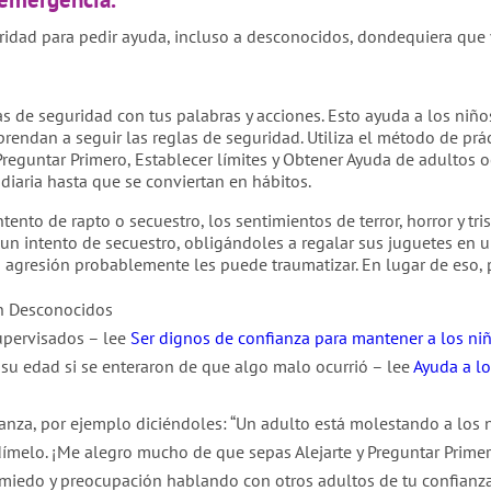
idad para pedir ayuda, incluso a desconocidos, dondequiera que 
las de seguridad con tus palabras y acciones. Esto ayuda a los niñ
prendan a seguir las reglas de seguridad. Utiliza el método de prá
 Preguntar Primero, Establecer límites y Obtener Ayuda de adultos 
diaria hasta que se conviertan en hábitos.
nto de rapto o secuestro, los sentimientos de terror, horror y tri
un intento de secuestro, obligándoles a regalar sus juguetes en
 agresión probablemente les puede traumatizar. En lugar de eso, 
on Desconocidos
upervisados – lee
Ser dignos de confianza para mantener a los niñ
su edad si se enteraron de que algo malo ocurrió – lee
Ayuda a l
ianza, por ejemplo diciéndoles: “Un adulto está molestando a los n
dímelo. ¡Me alegro mucho de que sepas Alejarte y Preguntar Primero
 miedo y preocupación hablando con otros adultos de tu confianz