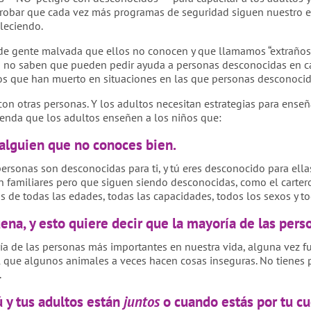
robar que cada vez más programas de seguridad siguen nuestro 
leciendo.
de gente malvada que ellos no conocen y que llamamos “extraños”
os no saben que pueden pedir ayuda a personas desconocidas en c
os que han muerto en situaciones en las que personas desconoci
con otras personas. Y los adultos necesitan estrategias para enseñ
enda que los adultos enseñen a los niños que:
alguien que no conoces bien.
 personas son desconocidas para ti, y tú eres desconocido para e
 familiares pero que siguen siendo desconocidas, como el carter
de todas las edades, todas las capacidades, todos los sexos y tod
ena, y esto quiere decir que la mayoría de las pe
a de las personas más importantes en nuestra vida, alguna vez f
l que algunos animales a veces hacen cosas inseguras. No tienes p
.
ú y tus adultos están
juntos
o cuando estás por tu cu