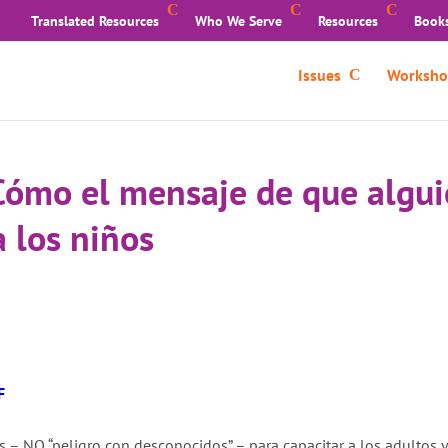
Translated Resources
Who We Serve
Resources
Book
Issues
Worksho
Cómo el mensaje de que algui
a los niños
F
 NO “peligro con desconocidos” – para capacitar a los adultos y