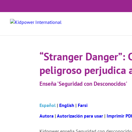
“Stranger Danger”: 
peligroso perjudica 
Enseña 'Seguridad con Desconocidos'
Español
|
English
|
Farsi
Autora
|
Autorización para usar
|
Imprimir PD
Kidpower enseña Seguridad con desconocidos –