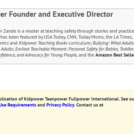
er Founder and Executive Director
Zande is a master at teaching safety through stories and practice
e has been featured by USA Today, CNN, Today Moms, the LA Times, 
omics
and
Kidpower Teaching Books
curriculum;
Bullying: What Adult
 Adults
;
Earliest Teachable Moment: Personal Safety for Babies, Toddler
Confidence, and Advocacy for Young People,
and the
Amazon Best Sell
ication of Kidpower Teenpower Fullpower International.
See o
 Use Requirements
and
Privacy Policy.
Contact us at