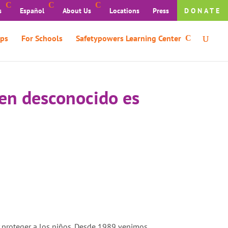
s
Español
About Us
Locations
Press
DONATE
ps
For Schools
Safetypowers Learning Center
en desconocido es
 proteger a los niños. Desde 1989 venimos